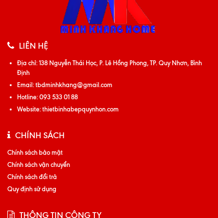
LIÊN HỆ
Địa chỉ:
138 Nguyễn Thái Học, P. Lê Hồng Phong, TP. Quy Nhơn, Bình
Định
Email:
tbdminhkhang@gmail.com
Hotline:
093 533 01 88
Website:
thietbinhabepquynhon.com
CHÍNH SÁCH
Chính sách bảo mật
Chính sách vận chuyển
Chính sách đổi trả
Quy định sử dụng
THÔNG TIN CÔNG TY