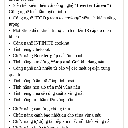
•
Siêu tiết kiệm điện với công nghệ
“Inverter Linear
” (
Công nghệ biến tần tuyến tính )
•
Công nghệ “
ECO green
technology
” siêu tiết kiệm năng
lượng
•
Một Slide điều khiển trung tâm lên đến 18 cấp độ điều
khiển
•
Công nghệ INFINITE cooking
•
Tính năng Chefcook
•
Chức năng
Booster
giúp nấu ăn nhanh
•
Tính năng tạm dừng
“Stop and Go”
khi đang nấu
•
Công nghệ khử nhiễu từ bảo vệ các thiết bị điện xung
quanh
•
Tính năng ủ ấm, rã đông linh hoạt
•
Tính năng hẹn giờ trên mỗi vùng nấu
•
Tính năng chia sẻ công suất 2 vùng nấu
•
Tính năng tự nhận diện vùng nấu
•
Chức năng cảm ứng chống tràn
•
Chức năng cảnh báo nhiệt dư cho từng vùng nấu
•
Chức năng tự động tắt bếp khi nhấc nồi khỏi vùng nấu
•
Chức năng khóa trẻ em an toàn