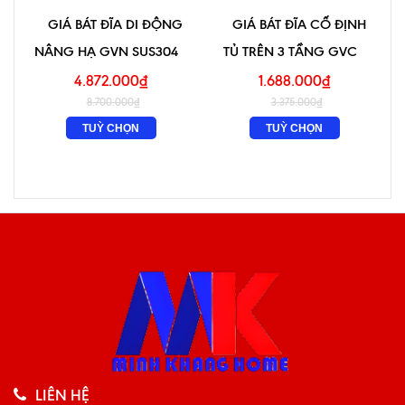
GIÁ BÁT ĐĨA DI ĐỘNG
GIÁ BÁT ĐĨA CỐ ĐỊNH
NÂNG HẠ GVN SUS304
TỦ TRÊN 3 TẦNG GVC
4.872.000₫
1.688.000₫
8.700.000₫
3.375.000₫
TUỲ CHỌN
TUỲ CHỌN
LIÊN HỆ