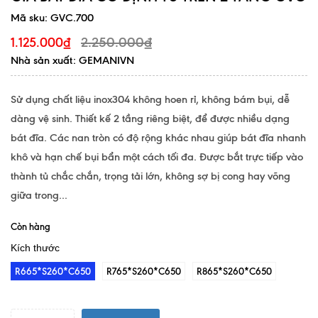
Mã sku:
GVC.700
2.250.000₫
1.125.000₫
Nhà sản xuất: GEMANIVN
Sử dụng chất liệu inox304 không hoen rỉ, không bám bụi, dễ
dàng vệ sinh. Thiết kế 2 tầng riêng biệt, để được nhiều dạng
bát đĩa. Các nan tròn có độ rộng khác nhau giúp bát đĩa nhanh
khô và hạn chế bụi bẩn một cách tối đa. Được bắt trực tiếp vào
thành tủ chắc chắn, trọng tải lớn, không sợ bị cong hay võng
giữa trong...
Còn hàng
Kích thước
R665*S260*C650
R765*S260*C650
R865*S260*C650