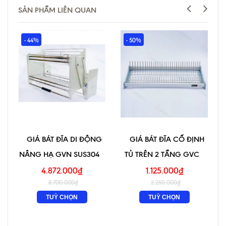
SẢN PHẨM LIÊN QUAN
- 44%
- 50%
GIÁ BÁT ĐĨA DI ĐỘNG
GIÁ BÁT ĐĨA CỐ ĐỊNH
NÂNG HẠ GVN SUS304
TỦ TRÊN 2 TẦNG GVC
4.872.000₫
1.125.000₫
8.700.000₫
2.250.000₫
TUỲ CHỌN
TUỲ CHỌN