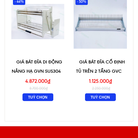
- 44%
- 50%
GIÁ BÁT ĐĨA DI ĐỘNG
GIÁ BÁT ĐĨA CỐ ĐỊNH
NÂNG HẠ GVN SUS304
TỦ TRÊN 2 TẦNG GVC
4.872.000₫
1.125.000₫
8.700.000₫
2.250.000₫
TUỲ CHỌN
TUỲ CHỌN