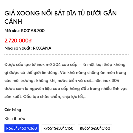
GIÁ XOONG NỒI BÁT ĐĨA TỦ DƯỚI GẮN
CÁNH
Mã sku:
R001AB.700
2.720.000₫
Nhà sản xuất: ROXANA
Được cấu tạo từ inox mờ 304 cao cấp – là một loại thép không
gỉ được cả thế giới tin dùng. Với khả năng chống ăn mòn trong
các môi trường: không khí, nước biển và axit…nên inox 304
được xem là nguyên liệu cao cấp hàng đầu trong nhiều lĩnh vực
sản xuất. Cấu tạo chắc chắn, chịu lực tốt,...
Còn hàng
Kích thước
R665*S450*C160
R765*S450*C160
R865*S450*C160