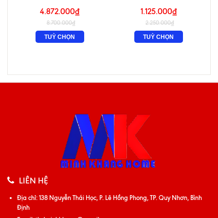
4.872.000₫
1.125.000₫
8.700.000₫
2.250.000₫
TUỲ CHỌN
TUỲ CHỌN
LIÊN HỆ
Địa chỉ:
138 Nguyễn Thái Học, P. Lê Hồng Phong, TP. Quy Nhơn, Bình
Định