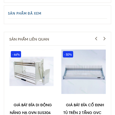
SẢN PHẨM ĐÃ XEM
SẢN PHẨM LIÊN QUAN
- 44%
- 50%
GIÁ BÁT ĐĨA DI ĐỘNG
GIÁ BÁT ĐĨA CỐ ĐỊNH
NÂNG HẠ GVN SUS304
TỦ TRÊN 2 TẦNG GVC