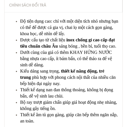
CHÍNH SÁCH ĐỔI TRẢ
Độ tiện dụng cao: chỉ với một diện tích nhỏ nhưng bạn
có thể để được cả gia vị, chai lọ một cách gọn gàng,
khoa học, dễ nhìn dễ lấy.
Được cấu tạo từ chất liệu
inox chống gỉ cao cấp đạt
tiêu chuẩn châu Âu
sáng bóng , bền bỉ, tuổi thọ cao.
Dưới cùng của giá có thêm KHAY HỨNG NƯỚC
bằng nhựa cao cấp, ít bám bẩn, có thể tháo ra để vệ
sinh dễ dàng.
Kiểu dáng sang trọng,
thiết kế năng động, trẻ
trung
phù hợp với phong cách nội thất của nhiều căn
bếp hiện đại ngày nay.
Thiết kế dạng nan đan thông thoáng, không bị đọng
bẩn, dễ vệ sinh lau chùi.
Bộ ray trượt giảm chấn giúp giá hoạt động nhẹ nhàng,
không gây tiếng ồn.
Thiết kế âm tủ gọn gàng, giúp căn bếp thêm ngăn nắp,
an toàn.