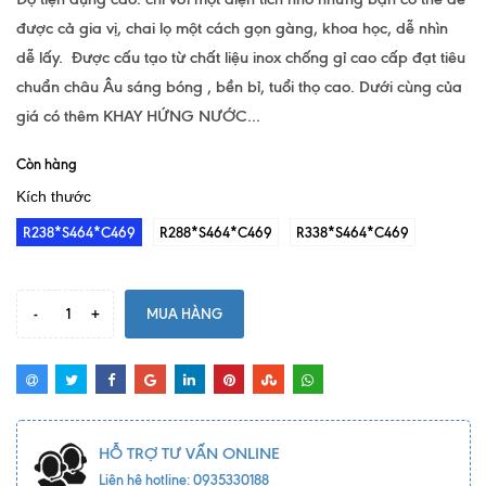
được cả gia vị, chai lọ một cách gọn gàng, khoa học, dễ nhìn
dễ lấy. Được cấu tạo từ chất liệu inox chống gỉ cao cấp đạt tiêu
chuẩn châu Âu sáng bóng , bền bỉ, tuổi thọ cao. Dưới cùng của
giá có thêm KHAY HỨNG NƯỚC...
Còn hàng
Kích thước
R238*S464*C469
R288*S464*C469
R338*S464*C469
-
+
MUA HÀNG
HỖ TRỢ TƯ VẤN ONLINE
Liên hệ hotline: 0935330188