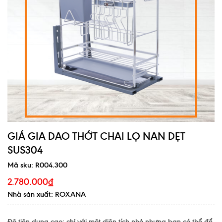
GIÁ GIA DAO THỚT CHAI LỌ NAN DẸT
SUS304
Mã sku:
R004.300
2.780.000₫
Nhà sản xuất: ROXANA
Độ tiện dụng cao: chỉ với một diện tích nhỏ nhưng bạn có thể để