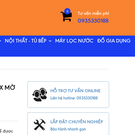
0
Tư vấn miễn phí
0935330188
NỘI THẤT - TỦ BẾP
MÁY LỌC NƯỚC
ĐỒ GIA DỤNG
OX MỜ
HỖ TRỢ TƯ VẤN ONLINE
Liên hệ hotline: 0935330188
LẮP ĐẶT CHUYÊN NGHIỆP
Bảo hành nhanh gọn
để được