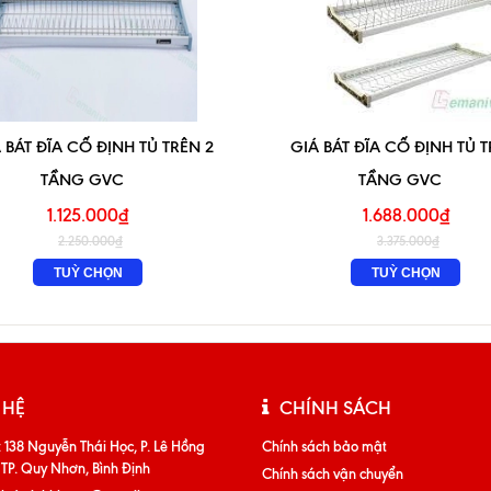
 BÁT ĐĨA CỐ ĐỊNH TỦ TRÊN 2
GIÁ BÁT ĐĨA CỐ ĐỊNH TỦ T
TẦNG GVC
TẦNG GVC
1.125.000₫
1.688.000₫
2.250.000₫
3.375.000₫
TUỲ CHỌN
TUỲ CHỌN
 HỆ
CHÍNH SÁCH
:
138 Nguyễn Thái Học, P. Lê Hồng
Chính sách bảo mật
 TP. Quy Nhơn, Bình Định
Chính sách vận chuyển