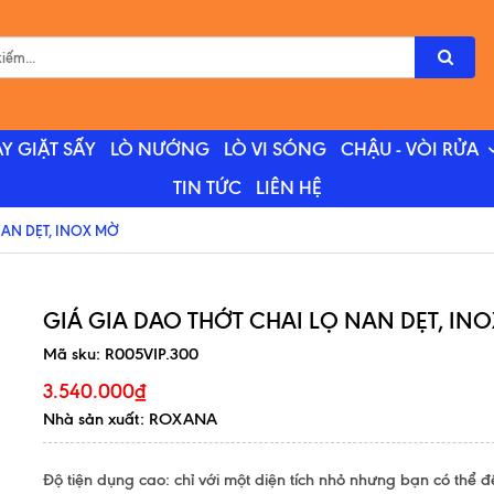
Y GIẶT SẤY
LÒ NƯỚNG
LÒ VI SÓNG
CHẬU - VÒI RỬA
TIN TỨC
LIÊN HỆ
NAN DẸT, INOX MỜ
GIÁ GIA DAO THỚT CHAI LỌ NAN DẸT, IN
Mã sku:
R005VIP.300
3.540.000₫
Nhà sản xuất: ROXANA
Độ tiện dụng cao: chỉ với một diện tích nhỏ nhưng bạn có thể 