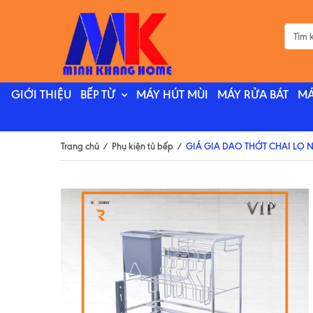
GIỚI THIỆU
BẾP TỪ
MÁY HÚT MÙI
MÁY RỬA BÁT
MÁ
Trang chủ
/
Phụ kiện tủ bếp
/
GIÁ GIA DAO THỚT CHAI LỌ 