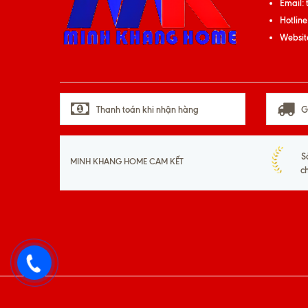
Email:
Hotline
Websit
Thanh toán khi nhận hàng
G
S
MINH KHANG HOME CAM KẾT
c
093
533
01