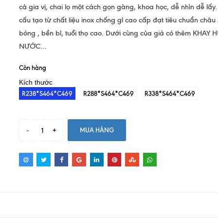
cả gia vị, chai lọ một cách gọn gàng, khoa học, dễ nhìn dễ lấ
cấu tạo từ chất liệu inox chống gỉ cao cấp đạt tiêu chuẩn châ
bóng , bền bỉ, tuổi thọ cao. Dưới cùng của giá có thêm KHAY
NƯỚC...
Còn hàng
Kích thước
R238*S464*C469
R288*S464*C469
R338*S464*C469
-
+
MUA HÀNG