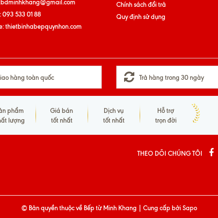
tbdminhkhang@gmail.com
Chính sách đổi trả
:
093 533 01 88
Quy định sử dụng
e:
thietbinhabepquynhon.com
iao hàng toàn quốc
Trả hàng trong 30 ngày
ản phẩm
Giá bán
Dịch vụ
Hỗ trợ
hất lượng
tốt nhất
tốt nhất
trọn đời
THEO DÕI CHÚNG TÔI
© Bản quyền thuộc về
Bếp từ Minh Khang
|
Cung cấp bởi
Sapo