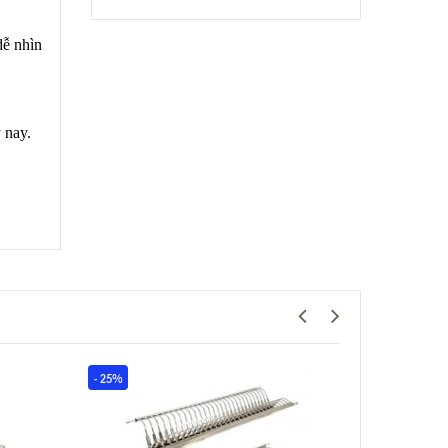
dễ nhìn
 nay.
- 25%
- 47%