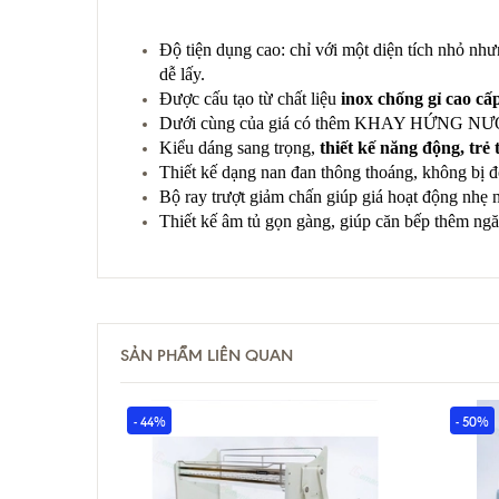
Độ tiện dụng cao: chỉ với một diện tích nhỏ như
dễ lấy.
Được cấu tạo từ chất liệu
inox chống gỉ cao cấ
Dưới cùng của giá có thêm KHAY HỨNG NƯỚC bằ
Kiểu dáng sang trọng,
thiết kế năng động, trẻ
Thiết kế dạng nan đan thông thoáng, không bị đọ
Bộ ray trượt giảm chấn giúp giá hoạt động nhẹ 
Thiết kế âm tủ gọn gàng, giúp căn bếp thêm ngă
SẢN PHẨM LIÊN QUAN
- 44%
- 50%