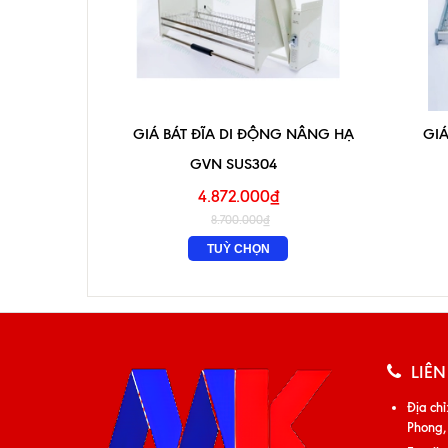
GIÁ BÁT ĐĨA DI ĐỘNG NÂNG HẠ
GIÁ
GVN SUS304
4.872.000₫
8.700.000₫
TUỲ CHỌN
LIÊN
Địa chỉ
Phong,