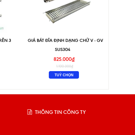
RÊN 3
GIÁ BÁT ĐĨA ĐỊNH DẠNG CHỮ V - GV
GIÁ GIA
SUS304
825.000₫
1.100.000₫
TUỲ CHỌN
THÔNG TIN CÔNG TY