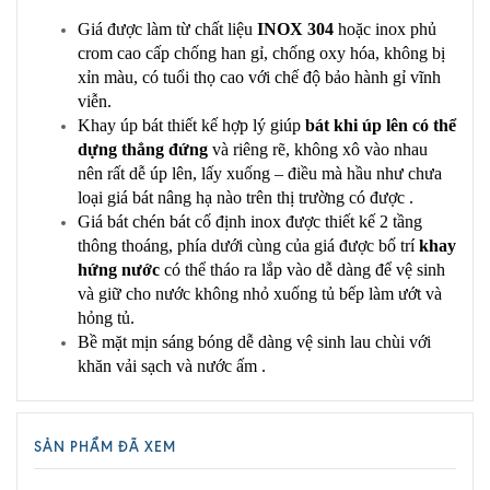
Giá được làm từ chất liệu
INOX 304
hoặc inox phủ
crom cao cấp chống han gỉ, chống oxy hóa, không bị
xỉn màu, có tuổi thọ cao với chế độ bảo hành gỉ vĩnh
viễn.
Khay úp bát thiết kế hợp lý giúp
bát khi úp lên có thể
dựng thẳng đứng
và riêng rẽ, không xô vào nhau
nên rất dễ úp lên, lấy xuống – điều mà hầu như chưa
loại giá bát nâng hạ nào trên thị trường có được .
Giá bát chén bát cố định inox được thiết kế 2 tầng
thông thoáng, phía dưới cùng của giá được bố trí
khay
hứng nước
có thể tháo ra lắp vào dễ dàng để vệ sinh
và giữ cho nước không nhỏ xuống tủ bếp làm ướt và
hỏng tủ.
Bề mặt mịn sáng bóng dễ dàng vệ sinh lau chùi với
khăn vải sạch và nước ấm .
SẢN PHẨM ĐÃ XEM