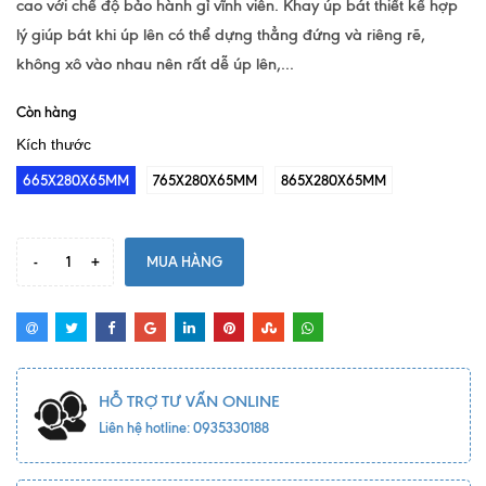
cao với chế độ bảo hành gỉ vĩnh viễn. Khay úp bát thiết kế hợp
lý giúp bát khi úp lên có thể dựng thẳng đứng và riêng rẽ,
không xô vào nhau nên rất dễ úp lên,...
Còn hàng
Kích thước
665X280X65MM
765X280X65MM
865X280X65MM
-
+
MUA HÀNG
HỖ TRỢ TƯ VẤN ONLINE
Liên hệ hotline: 0935330188