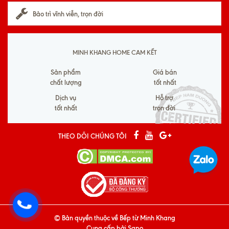
Bảo trì vĩnh viễn, trọn đời
MINH KHANG HOME CAM KẾT
Sản phẩm
Giá bán
chất lượng
tốt nhất
Dịch vụ
Hỗ trợ
tốt nhất
trọn đời
THEO DÕI CHÚNG TÔI
© Bản quyền thuộc về
Bếp từ Minh Khang
Cung cấp bởi
Sapo