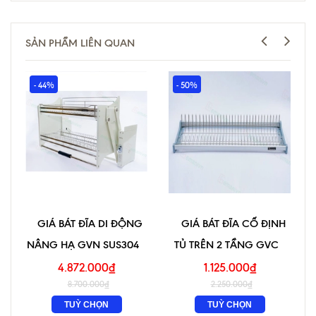
SẢN PHẨM LIÊN QUAN
- 44%
- 50%
GIÁ BÁT ĐĨA DI ĐỘNG
GIÁ BÁT ĐĨA CỐ ĐỊNH
NÂNG HẠ GVN SUS304
TỦ TRÊN 2 TẦNG GVC
4.872.000₫
1.125.000₫
8.700.000₫
2.250.000₫
TUỲ CHỌN
TUỲ CHỌN