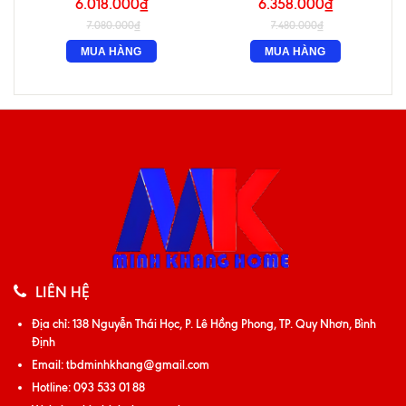
6.018.000₫
6.358.000₫
7.080.000₫
7.480.000₫
MUA HÀNG
MUA HÀNG
LIÊN HỆ
Địa chỉ:
138 Nguyễn Thái Học, P. Lê Hồng Phong, TP. Quy Nhơn, Bình
Định
Email:
tbdminhkhang@gmail.com
Hotline:
093 533 01 88