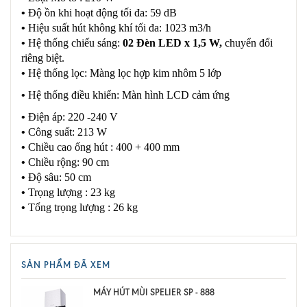
•
Độ ồn khi hoạt động tối đa: 59 dB
•
Hiệu suất hút không khí tối đa: 1023 m3/h
•
Hệ thống chiếu sáng:
02 Đèn LED x 1,5 W,
chuyển đổi
riêng biệt.
•
Hệ thống lọc: Màng lọc hợp kim nhôm 5 lớp
•
Hệ thống điều khiển: Màn hình LCD cảm ứng
•
Điện áp: 220 -240 V
•
Công suất: 213 W
•
Chiều cao ống hút : 400 + 400 mm
•
Chiều rộng: 90 cm
•
Độ sâu: 50 cm
•
Trọng lượng : 23 kg
•
Tổng trọng lượng : 26 kg
SẢN PHẨM ĐÃ XEM
MÁY HÚT MÙI SPELIER SP - 888