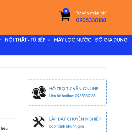
0
Tư vấn miễn phí
0935330188
NỘI THẤT - TỦ BẾP
MÁY LỌC NƯỚC
ĐỒ GIA DỤNG
HỖ TRỢ TƯ VẤN ONLINE
Liên hệ hotline: 0935330188
LẮP ĐẶT CHUYÊN NGHIỆP
Bảo hành nhanh gọn
tiêu