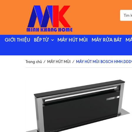
GIỚI THIỆU
BẾP TỪ
MÁY HÚT MÙI
MÁY RỬA BÁT
MÁ
Trang chủ
/
MÁY HÚT MÙI
/
MÁY HÚT MÙI BOSCH HMH.DDD