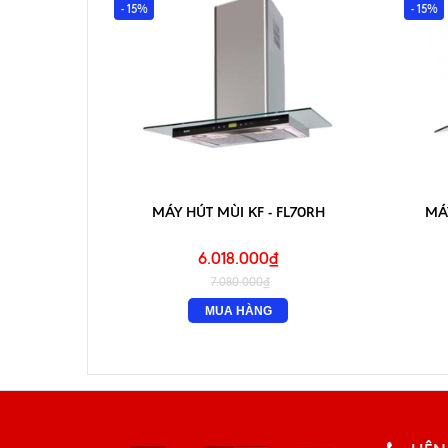
- 15%
- 15%
MÁY HÚT MÙI KF - FL70RH
MÁY
6.018.000₫
7.080.000₫
MUA HÀNG