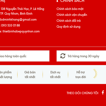
 HỆ
CHÍNH SÁCH
:
138 Nguyễn Thái Học, P. Lê Hồng
Chính sách bảo mật
 TP. Quy Nhơn, Bình Định
Chính sách vận chuyển
tbdminhkhang@gmail.com
Chính sách đổi trả
:
093 533 01 88
Quy định sử dụng
e:
thietbinhabepquynhon.com
iao hàng toàn quốc
Trả hàng trong 30 ngày
ản phẩm
Giá bán
Dịch vụ
Hỗ trợ
hất lượng
tốt nhất
tốt nhất
trọn đời
THEO DÕI CHÚNG TÔI