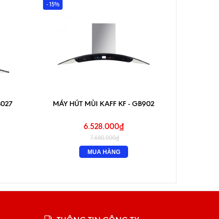
- 15%
- 15%
B027
MÁY HÚT MÙI KAFF KF - GB902
MÁY 
6.528.000₫
7.680.000₫
MUA HÀNG