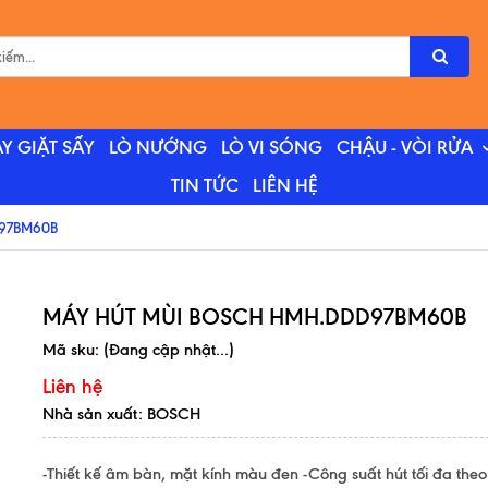
Y GIẶT SẤY
LÒ NƯỚNG
LÒ VI SÓNG
CHẬU - VÒI RỬA
TIN TỨC
LIÊN HỆ
97BM60B
MÁY HÚT MÙI BOSCH HMH.DDD97BM60B
Mã sku:
(Đang cập nhật...)
Liên hệ
Nhà sản xuất: BOSCH
-Thiết kế âm bàn, mặt kính màu đen -Công suất hút tối đa theo 