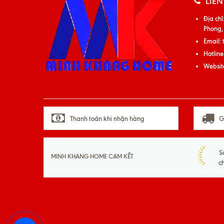
LIÊN
Địa chỉ
Phong,
Email:
Hotline
Websit
Thanh toán khi nhận hàng
G
S
MINH KHANG HOME CAM KẾT
c