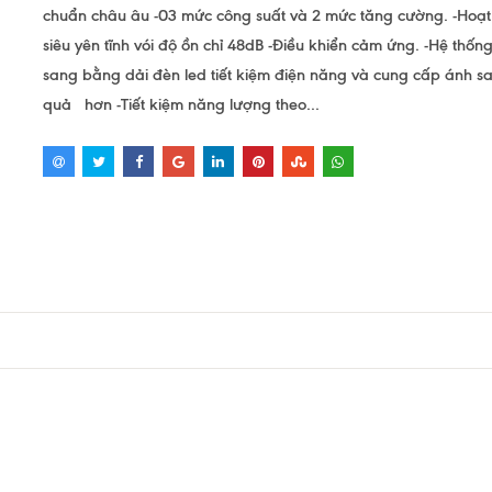
chuẩn châu âu -03 mức công suất và 2 mức tăng cường. -Hoạ
siêu yên tĩnh vói độ ồn chỉ 48dB -Điều khiển cảm ứng. -Hệ thốn
sang bằng dải đèn led tiết kiệm điện năng và cung cấp ánh s
quả hơn -Tiết kiệm năng lượng theo...