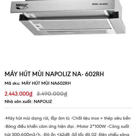
MÁY HÚT MÙI NAPOLIZ NA- 602RH
Mã sku:
MÁY HÚT MÙI NA602RH
3.490.000₫
2.443.000₫
Nhà sản xuất: NAPOLIZ
-Máy hút mùi dạng rút, lắp âm tủ -Chất liệu inox + thép siêu bền
-Bảng điều khiển cảm ứng hiện đại. -Motor 2*100W -Công suất
hút 500-600m3/h. -Độ ồn <42dB -Số tốc độ 02 -Đèn chiếu sáng