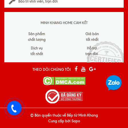
Bảo trì vĩnh viễn, trọn đời
MINH KHANG HOME CAM KẾT
Sản phẩm
Giá bán
chất lượng
tốt nhất
Dịch vụ
Hỗ trợ
tốt nhất
trọn đời
THEO DÕI CHÚNG TÔI
© Bản quyền thuộc về
Bếp từ Minh Khang
Cung cấp bởi
Sapo