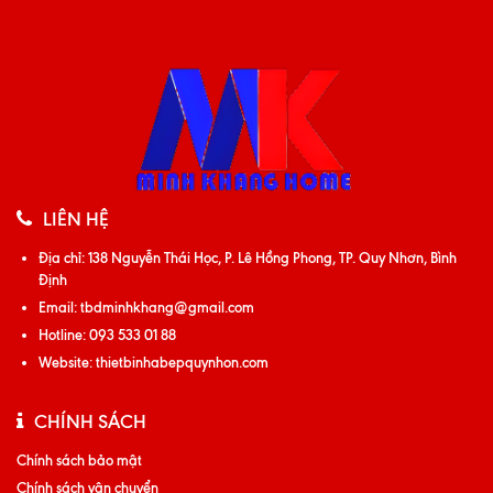
LIÊN HỆ
Địa chỉ:
138 Nguyễn Thái Học, P. Lê Hồng Phong, TP. Quy Nhơn, Bình
Định
Email:
tbdminhkhang@gmail.com
Hotline:
093 533 01 88
Website:
thietbinhabepquynhon.com
CHÍNH SÁCH
Chính sách bảo mật
Chính sách vận chuyển