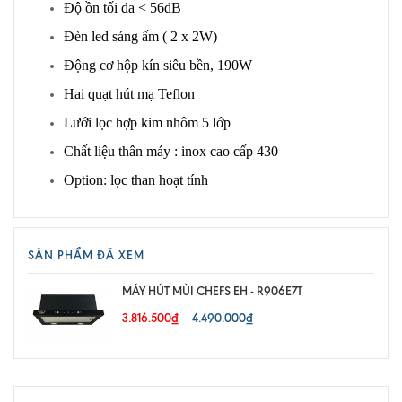
Độ ồn tối đa < 56dB
Đèn led sáng ấm ( 2 x 2W)
Động cơ hộp kín siêu bền, 190W
Hai quạt hút mạ Teflon
Lưới lọc hợp kim nhôm 5 lớp
Chất liệu thân máy : inox cao cấp 430
Option: lọc than hoạt tính
SẢN PHẨM ĐÃ XEM
MÁY HÚT MÙI CHEFS EH - R906E7T
3.816.500₫
4.490.000₫