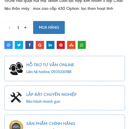
190W Hai quạt hút mạ Teflon Lưới lọc hợp kim nhôm 5 lớp Chất
liệu thân máy : inox cao cấp 430 Option: lọc than hoạt tính
-
+
MUA HÀNG
HỖ TRỢ TƯ VẤN ONLINE
Liên hệ hotline: 0935330188
LẮP ĐẶT CHUYÊN NGHIỆP
Bảo hành nhanh gọn
SẢN PHẨM CHÍNH HÃNG