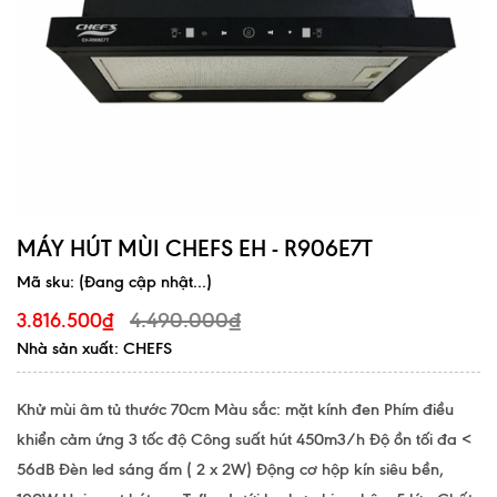
MÁY HÚT MÙI CHEFS EH - R906E7T
Mã sku:
(Đang cập nhật...)
4.490.000₫
3.816.500₫
Nhà sản xuất: CHEFS
Khử mùi âm tủ thước 70cm Màu sắc: mặt kính đen Phím điều
khiển cảm ứng 3 tốc độ Công suất hút 450m3/h Độ ồn tối đa <
56dB Đèn led sáng ấm ( 2 x 2W) Động cơ hộp kín siêu bền,