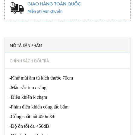
GIAO HÀNG TOÀN QUỐC
Miễn phí vận chuyển
MÔ TẢ SẢN PHẨM
CHÍNH SÁCH ĐỔI TRẢ
-Khử mùi âm tủ kích thước 70cm
-Màu sắc inox sáng
-Điều khiển k chạm
-Phím điều khiển công tắc bấm
-Công suất hút 450m3/h
-Độ ồn tối đa <56dB