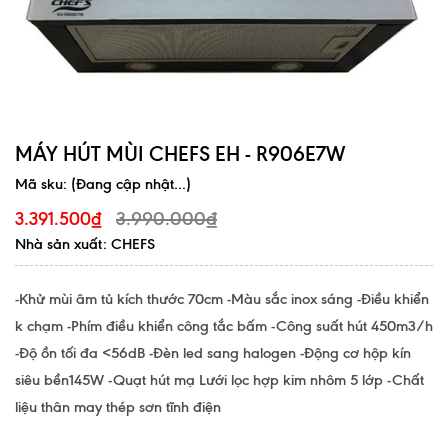
MÁY HÚT MÙI CHEFS EH - R906E7W
Mã sku:
(Đang cập nhật...)
3.990.000₫
3.391.500₫
Nhà sản xuất: CHEFS
-Khử mùi âm tủ kích thước 70cm -Màu sắc inox sáng -Điều khiển
k chạm -Phím điều khiển công tắc bấm -Công suất hút 450m3/h
-Độ ồn tối đa <56dB -Đèn led sang halogen -Động cơ hộp kín
siêu bền145W -Quạt hút mạ Lưới lọc hợp kim nhôm 5 lớp -Chất
liệu thân may thép sơn tĩnh điện