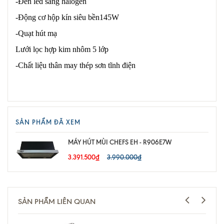
-Đèn led sang halogen
-Động cơ hộp kín siêu bền145W
-Quạt hút mạ
Lưới lọc hợp kim nhôm 5 lớp
-Chất liệu thân may thép sơn tĩnh điện
SẢN PHẨM ĐÃ XEM
MÁY HÚT MÙI CHEFS EH - R906E7W
3.391.500₫
3.990.000₫
SẢN PHẨM LIÊN QUAN