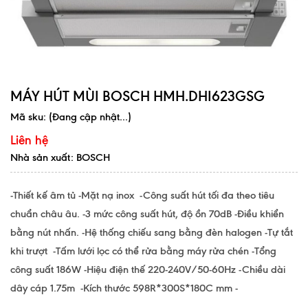
MÁY HÚT MÙI BOSCH HMH.DHI623GSG
Mã sku:
(Đang cập nhật...)
Liên hệ
Nhà sản xuất: BOSCH
-Thiết kế âm tủ -Mặt nạ inox -Công suất hút tối đa theo tiêu
chuẩn châu âu. -3 mức công suất hút, độ ồn 70dB -Điều khiển
bằng nút nhấn. -Hệ thống chiếu sang bằng đèn halogen -Tự tắt
khi trượt -Tấm lưới lọc có thể rửa bằng máy rửa chén -Tổng
công suất 186W -Hiệu điện thế 220-240V/50-60Hz -Chiều dài
dây cáp 1.75m -Kích thước 598R*300S*180C mm -