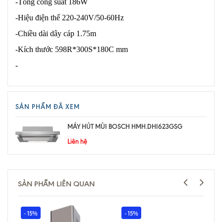
-Tổng công suất 186W
-Hiệu điện thế 220-240V/50-60Hz
-Chiều dài dây cáp 1.75m
-Kích thước 598R*300S*180C mm
-
SẢN PHẨM ĐÃ XEM
MÁY HÚT MÙI BOSCH HMH.DHI623GSG
Liên hệ
SẢN PHẨM LIÊN QUAN
- 15%
- 15%