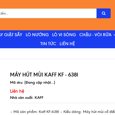
Y GIẶT SẤY
LÒ NƯỚNG
LÒ VI SÓNG
CHẬU - VÒI RỬA
TIN TỨC
LIÊN HỆ
MÁY HÚT MÙI KAFF KF - 638I
Mã sku:
(Đang cập nhật...)
Liên hệ
Nhà sản xuất: KAFF
– Mã sản phẩm: Kaff KF-638I – Kiểu dáng: Máy hút mùi cổ đi