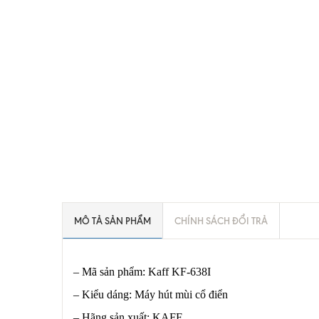
MÔ TẢ SẢN PHẨM
CHÍNH SÁCH ĐỔI TRẢ
– Mã sản phẩm: Kaff KF-638I
– Kiểu dáng: Máy hút mùi cổ điển
– Hãng sản xuất: KAFF