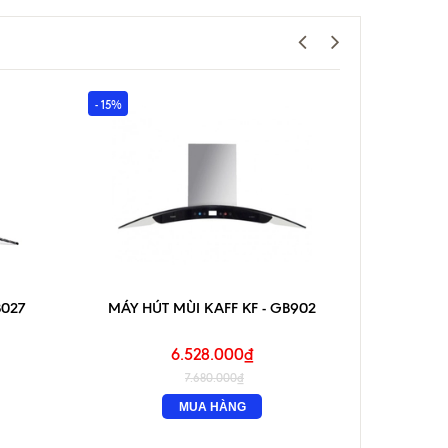
- 15%
- 15%
B027
MÁY HÚT MÙI KAFF KF - GB902
MÁY 
6.528.000₫
7.680.000₫
MUA HÀNG