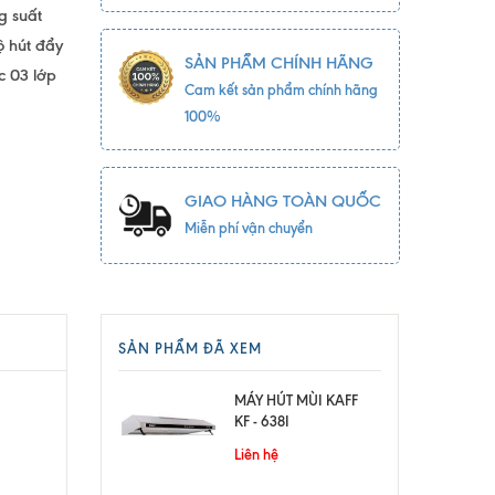
g suất
ộ hút đẩy
SẢN PHẨM CHÍNH HÃNG
c 03 lớp
Cam kết sản phẩm chính hãng
100%
GIAO HÀNG TOÀN QUỐC
Miễn phí vận chuyển
SẢN PHẨM ĐÃ XEM
MÁY HÚT MÙI KAFF
KF - 638I
Liên hệ