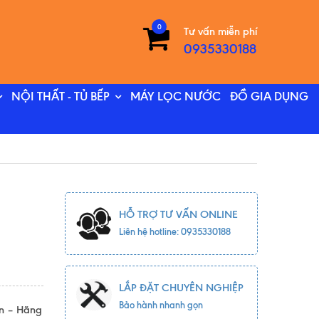
0
Tư vấn miễn phí
0935330188
NỘI THẤT - TỦ BẾP
MÁY LỌC NƯỚC
ĐỒ GIA DỤNG
HỖ TRỢ TƯ VẤN ONLINE
Liên hệ hotline: 0935330188
LẮP ĐẶT CHUYÊN NGHIỆP
Bảo hành nhanh gọn
ển – Hãng