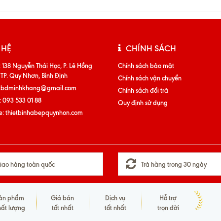
 HỆ
CHÍNH SÁCH
:
138 Nguyễn Thái Học, P. Lê Hồng
Chính sách bảo mật
 TP. Quy Nhơn, Bình Định
Chính sách vận chuyển
tbdminhkhang@gmail.com
Chính sách đổi trả
:
093 533 01 88
Quy định sử dụng
e:
thietbinhabepquynhon.com
iao hàng toàn quốc
Trả hàng trong 30 ngày
ản phẩm
Giá bán
Dịch vụ
Hỗ trợ
hất lượng
tốt nhất
tốt nhất
trọn đời