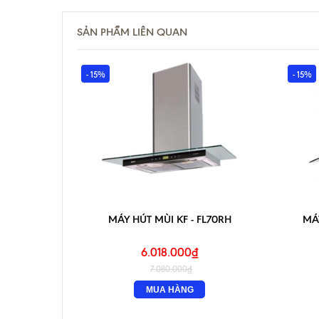
SẢN PHẨM LIÊN QUAN
- 15%
- 15%
MÁY HÚT MÙI KF - FL70RH
MÁY
6.018.000₫
7.080.000₫
MUA HÀNG