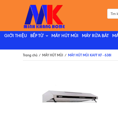
GIỚI THIỆU
BẾP TỪ
MÁY HÚT MÙI
MÁY RỬA BÁT
MÁ
Trang chủ
/
MÁY HÚT MÙI
/
MÁY HÚT MÙI KAFF KF - 638I