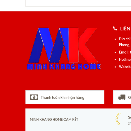
LIÊN
Địa chỉ
Phong,
Email:
Hotline
Websit
Thanh toán khi nhận hàng
G
S
MINH KHANG HOME CAM KẾT
c