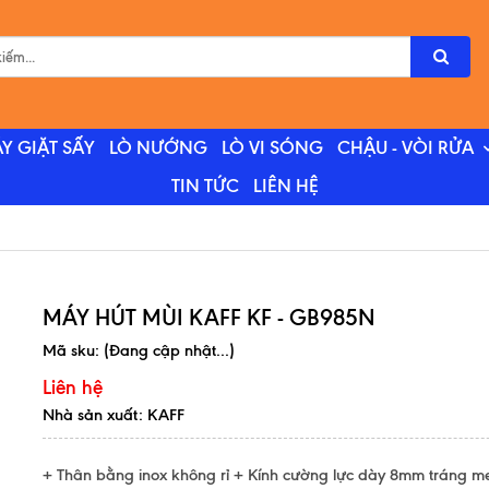
Y GIẶT SẤY
LÒ NƯỚNG
LÒ VI SÓNG
CHẬU - VÒI RỬA
TIN TỨC
LIÊN HỆ
MÁY HÚT MÙI KAFF KF - GB985N
Mã sku:
(Đang cập nhật...)
Liên hệ
Nhà sản xuất: KAFF
+ Thân bằng inox không rỉ + Kính cường lực dày 8mm tráng 