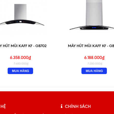
 HÚT MÙI KAFF KF - GB702
MÁY HÚT MÙI KAFF KF - G
6.358.000₫
6.188.000₫
7.480.000₫
7.280.000₫
MUA HÀNG
MUA HÀNG
 HỆ
CHÍNH SÁCH