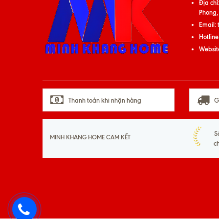
Địa chỉ
Phong,
Email:
Hotline
Websit
Thanh toán khi nhận hàng
G
S
MINH KHANG HOME CAM KẾT
c
093