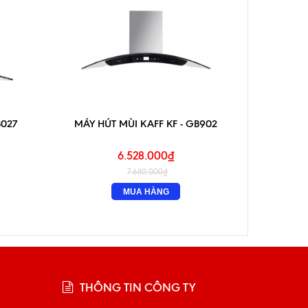
B027
MÁY HÚT MÙI KAFF KF - GB902
MÁY 
6.528.000₫
7.680.000₫
MUA HÀNG
THÔNG TIN CÔNG TY