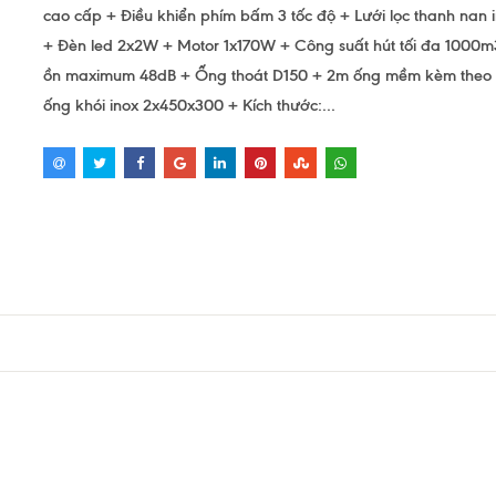
cao cấp + Điều khiển phím bấm 3 tốc độ + Lưới lọc thanh nan
+ Đèn led 2x2W + Motor 1x170W + Công suất hút tối đa 1000
ồn maximum 48dB + Ống thoát D150 + 2m ống mềm kèm theo
ống khói inox 2x450x300 + Kích thước:...