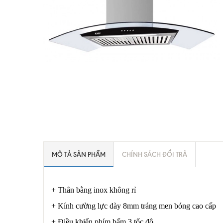
MÔ TẢ SẢN PHẨM
CHÍNH SÁCH ĐỔI TRẢ
+ Thân bằng inox không rỉ
+ Kính cường lực dày 8mm tráng men bóng cao cấp
+ Điều khiển phím bấm 3 tốc độ