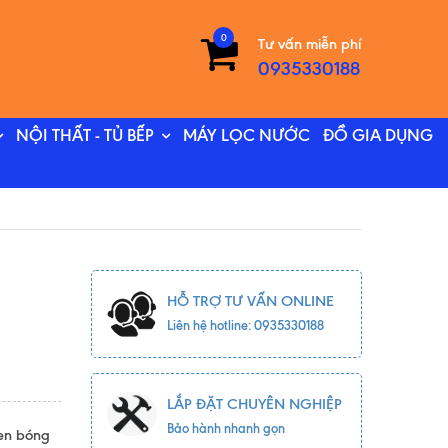
0
Tư vấn miễn phí
0935330188
NỘI THẤT - TỦ BẾP
MÁY LỌC NƯỚC
ĐỒ GIA DỤNG
HỖ TRỢ TƯ VẤN ONLINE
Liên hệ hotline: 0935330188
LẮP ĐẶT CHUYÊN NGHIỆP
Bảo hành nhanh gọn
men bóng