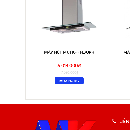
MÁY HÚT MÙI KF - FL70RH
MÁY
6.018.000₫
7.080.000₫
MUA HÀNG
LIÊN