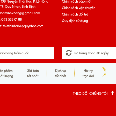
:
138 Nguyễn Thái Học, P. Lê Hồng
Chính sách bảo mật
 TP. Quy Nhơn, Bình Định
Chính sách vận chuyển
tbdminhkhang@gmail.com
Chính sách đổi trả
:
093 533 01 88
Quy định sử dụng
e:
thietbinhabepquynhon.com
iao hàng toàn quốc
Trả hàng trong 30 ngày
ản phẩm
Giá bán
Dịch vụ
Hỗ trợ
hất lượng
tốt nhất
tốt nhất
trọn đời
THEO DÕI CHÚNG TÔI