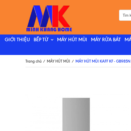
GIỚI THIỆU
BẾP TỪ
MÁY HÚT MÙI
MÁY RỬA BÁT
MÁ
Trang chủ
/
MÁY HÚT MÙI
/
MÁY HÚT MÙI KAFF KF - GB985N