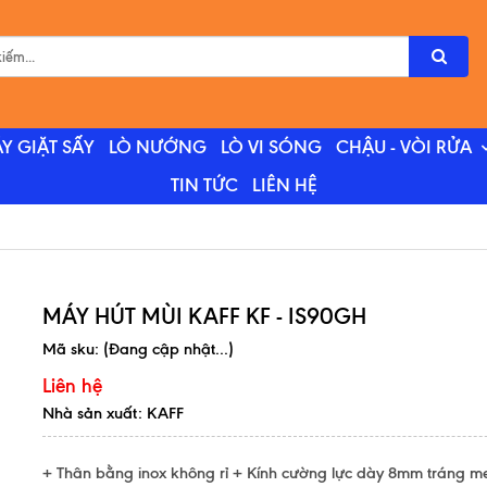
Y GIẶT SẤY
LÒ NƯỚNG
LÒ VI SÓNG
CHẬU - VÒI RỬA
TIN TỨC
LIÊN HỆ
MÁY HÚT MÙI KAFF KF - IS90GH
Mã sku:
(Đang cập nhật...)
Liên hệ
Nhà sản xuất: KAFF
+ Thân bằng inox không rỉ + Kính cường lực dày 8mm tráng 