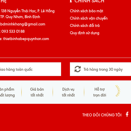
 HỆ
CHÍNH SÁCH
:
138 Nguyễn Thái Học, P. Lê Hồng
Chính sách bảo mật
 TP. Quy Nhơn, Bình Định
Chính sách vận chuyển
tbdminhkhang@gmail.com
Chính sách đổi trả
:
093 533 01 88
Quy định sử dụng
e:
thietbinhabepquynhon.com
iao hàng toàn quốc
Trả hàng trong 30 ngày
ản phẩm
Giá bán
Dịch vụ
Hỗ trợ
hất lượng
tốt nhất
tốt nhất
trọn đời
THEO DÕI CHÚNG TÔI