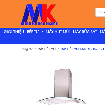
GIỚI THIỆU
BẾP TỪ
MÁY HÚT MÙI
MÁY RỬA BÁT
MÁ
Trang chủ
/
MÁY HÚT MÙI
/
MÁY HÚT MÙI KAFF KF - IS90GH