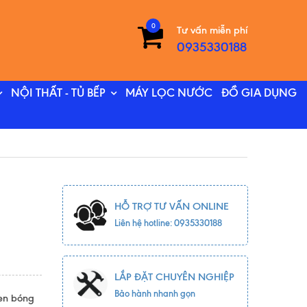
0
Tư vấn miễn phí
0935330188
NỘI THẤT - TỦ BẾP
MÁY LỌC NƯỚC
ĐỒ GIA DỤNG
HỖ TRỢ TƯ VẤN ONLINE
Liên hệ hotline: 0935330188
LẮP ĐẶT CHUYÊN NGHIỆP
Bảo hành nhanh gọn
men bóng