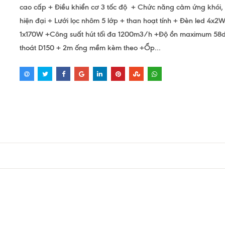
cao cấp + Điều khiển cơ 3 tốc độ + Chức năng cảm ứng khói, 
hiện đại + Lưới lọc nhôm 5 lớp + than hoạt tính + Đèn led 4x2
1x170W +Công suất hút tối đa 1200m3/h +Độ ồn maximum 58
thoát D150 + 2m ống mềm kèm theo +Ốp...