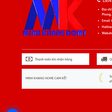
LIÊN
Địa chỉ
Phong,
Email:
Hotline
Websit
Thanh toán khi nhận hàng
G
S
MINH KHANG HOME CAM KẾT
c