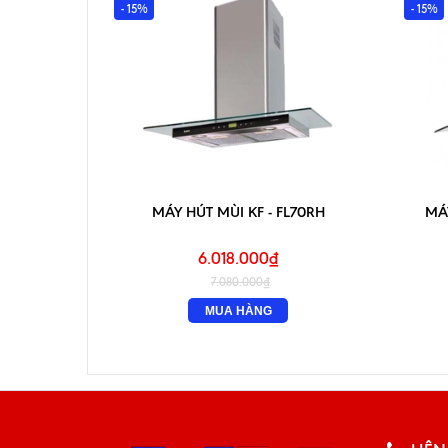
- 15%
- 15%
MÁY HÚT MÙI KF - FL70RH
MÁY
6.018.000₫
7.080.000₫
MUA HÀNG