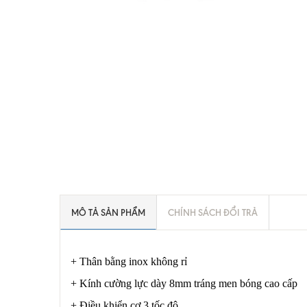
MÔ TẢ SẢN PHẨM
CHÍNH SÁCH ĐỔI TRẢ
+ Thân bằng inox không rỉ
+ Kính cường lực dày 8mm tráng men bóng cao cấp
+ Điều khiển cơ 3 tốc độ