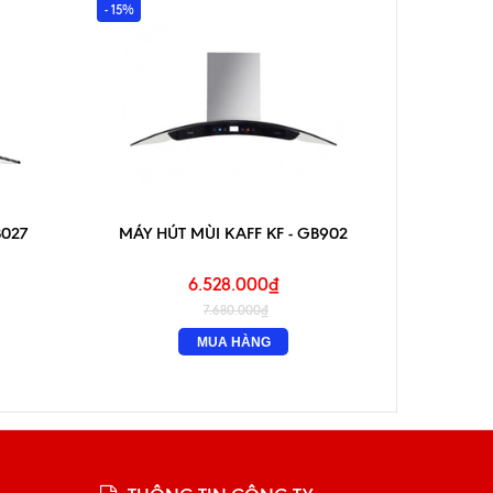
- 15%
- 15%
B027
MÁY HÚT MÙI KAFF KF - GB902
MÁY 
6.528.000₫
7.680.000₫
MUA HÀNG