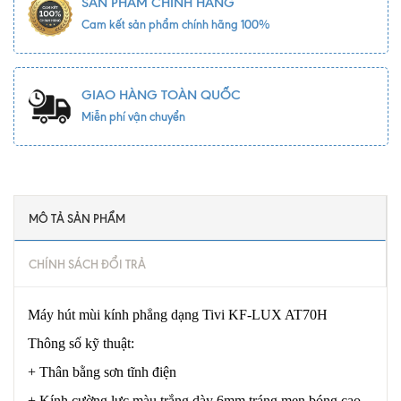
SẢN PHẨM CHÍNH HÃNG
Cam kết sản phẩm chính hãng 100%
GIAO HÀNG TOÀN QUỐC
Miễn phí vận chuyển
MÔ TẢ SẢN PHẨM
CHÍNH SÁCH ĐỔI TRẢ
Máy hút mùi kính phẳng dạng Tivi KF-LUX AT70H
Thông số kỹ thuật:
+ Thân bằng sơn tĩnh điện
+ Kính cường lực màu trắng dày 6mm tráng men bóng cao