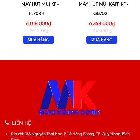
MÁY HÚT MÙI KF -
MÁY HÚT MÙI KAFF KF -
FL70RH
GB702
6.018.000₫
6.358.000₫
7.080.000₫
7.480.000₫
MUA HÀNG
MUA HÀNG
LIÊN HỆ
Địa chỉ:
138 Nguyễn Thái Học, P. Lê Hồng Phong, TP. Quy Nhơn, Bình