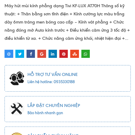
Máy hút mùi kính phẳng dạng Tivi KF-LUX AT70H Thông số kỹ
thuật: + Thân bằng sơn tĩnh điện + Kính cường lực màu trắng
dày 6mm tráng men bóng cao cấp – Kính vát phẳng + Chức
năng đóng mở Auto kính trước + Điều khiển cảm ứng 3 tốc độ +
điều khiển từ xa. + Chức năng cảm ứng khói, nhiệt hiện đại +...
HỖ TRỢ TƯ VẤN ONLINE
Liên hệ hotline: 0935330188
LẮP ĐẶT CHUYÊN NGHIỆP
Bảo hành nhanh gọn