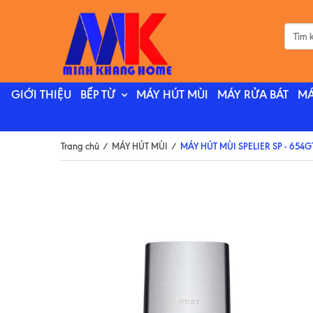
GIỚI THIỆU
BẾP TỪ
MÁY HÚT MÙI
MÁY RỬA BÁT
MÁ
Trang chủ
/
MÁY HÚT MÙI
/
MÁY HÚT MÙI SPELIER SP - 654G