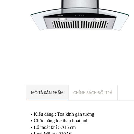
MÔ TẢ SẢN PHẨM
CHÍNH SÁCH ĐỔI TRẢ
•
Kiểu dáng : Toa kính gắn tường
•
Chức năng lọc than hoạt tính
•
Lỗ thoát khí : Ø15 cm
•
Loại Mô tơ : 210 W