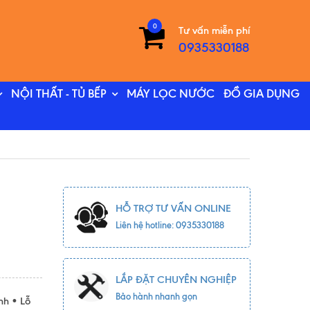
0
Tư vấn miễn phí
0935330188
NỘI THẤT - TỦ BẾP
MÁY LỌC NƯỚC
ĐỒ GIA DỤNG
HỖ TRỢ TƯ VẤN ONLINE
Liên hệ hotline: 0935330188
LẮP ĐẶT CHUYÊN NGHIỆP
Bảo hành nhanh gọn
nh • Lỗ