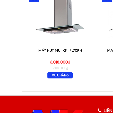
MÁY HÚT MÙI KF - FL70RH
MÁY
6.018.000₫
7.080.000₫
MUA HÀNG
LIÊN