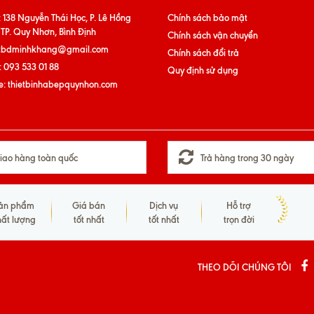
:
138 Nguyễn Thái Học, P. Lê Hồng
Chính sách bảo mật
 TP. Quy Nhơn, Bình Định
Chính sách vận chuyển
tbdminhkhang@gmail.com
Chính sách đổi trả
:
093 533 01 88
Quy định sử dụng
e:
thietbinhabepquynhon.com
iao hàng toàn quốc
Trả hàng trong 30 ngày
ản phẩm
Giá bán
Dịch vụ
Hỗ trợ
hất lượng
tốt nhất
tốt nhất
trọn đời
THEO DÕI CHÚNG TÔI