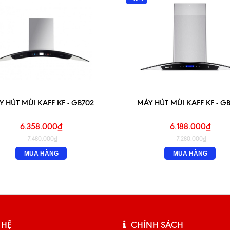
 HÚT MÙI KAFF KF - GB702
MÁY HÚT MÙI KAFF KF - G
6.358.000₫
6.188.000₫
7.480.000₫
7.280.000₫
MUA HÀNG
MUA HÀNG
 HỆ
CHÍNH SÁCH