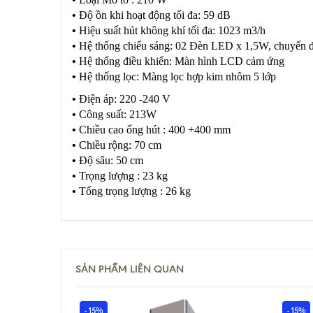
•
Độ ồn khi hoạt động tối đa: 59 dB
•
Hiệu suất hút không khí tối đa: 1023 m3/h
•
Hệ thống chiếu sáng: 02 Đèn LED x 1,5W, chuyển đổi
•
Hệ thống điều khiển: Màn hình LCD cảm ứng
•
Hệ thống lọc: Màng lọc hợp kim nhôm 5 lớp
•
Điện áp: 220 -240 V
•
Công suất: 213W
•
Chiều cao ống hút : 400 +400 mm
•
Chiều rộng: 70 cm
•
Độ sâu: 50 cm
•
Trọng lượng : 23 kg
•
Tổng trọng lượng : 26 kg
SẢN PHẨM LIÊN QUAN
- 15%
- 15%