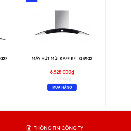
B027
MÁY HÚT MÙI KAFF KF - GB902
MÁY 
6.528.000₫
7.680.000₫
MUA HÀNG
THÔNG TIN CÔNG TY