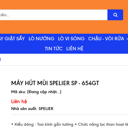
Y GIẶT SẤY
LÒ NƯỚNG
LÒ VI SÓNG
CHẬU - VÒI RỬA
TIN TỨC
LIÊN HỆ
T
MÁY HÚT MÙI SPELIER SP - 654GT
Mã sku:
(Đang cập nhật...)
Liên hệ
Nhà sản xuất: SPELIER
• Kiểu dáng : Toa kính gắn tường • Chức năng lọc than hoạt tí