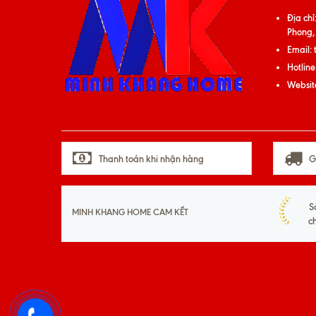
Địa chỉ
Phong,
Email:
Hotline
Websit
Thanh toán khi nhận hàng
G
S
MINH KHANG HOME CAM KẾT
c
093