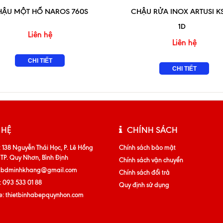
HẬU MỘT HỐ NAROS 760S
CHẬU RỬA INOX ARTUSI KS
1D
Liên hệ
Liên hệ
CHI TIẾT
CHI TIẾT
 HỆ
CHÍNH SÁCH
:
138 Nguyễn Thái Học, P. Lê Hồng
Chính sách bảo mật
 TP. Quy Nhơn, Bình Định
Chính sách vận chuyển
tbdminhkhang@gmail.com
Chính sách đổi trả
:
093 533 01 88
Quy định sử dụng
e:
thietbinhabepquynhon.com