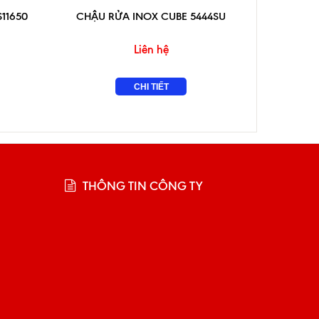
11650
CHẬU RỬA INOX CUBE 5444SU
CHẬU R
Liên hệ
CHI TIẾT
THÔNG TIN CÔNG TY