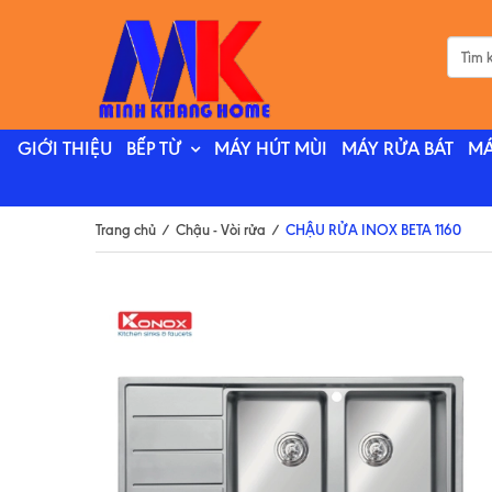
GIỚI THIỆU
BẾP TỪ
MÁY HÚT MÙI
MÁY RỬA BÁT
MÁ
Trang chủ
/
Chậu - Vòi rửa
/
CHẬU RỬA INOX BETA 1160