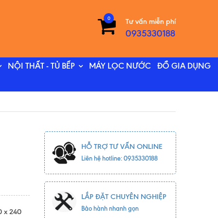
0
Tư vấn miễn phí
0935330188
NỘI THẤT - TỦ BẾP
MÁY LỌC NƯỚC
ĐỒ GIA DỤNG
HỖ TRỢ TƯ VẤN ONLINE
Liên hệ hotline: 0935330188
LẮP ĐẶT CHUYÊN NGHIỆP
Bảo hành nhanh gọn
0 x 240