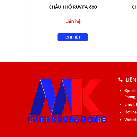
CHẬU 1 HỐ RUVITA 680
C
Liên hệ
CHI TIẾT
LIÊN
Địa chỉ
Phong,
Email:
Hotline
Websit