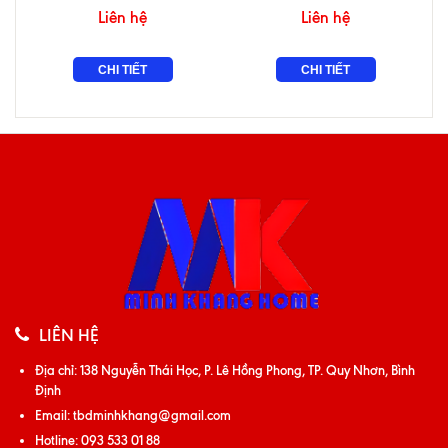
Liên hệ
Liên hệ
CHI TIẾT
CHI TIẾT
LIÊN HỆ
Địa chỉ:
138 Nguyễn Thái Học, P. Lê Hồng Phong, TP. Quy Nhơn, Bình
Định
Email:
tbdminhkhang@gmail.com
Hotline:
093 533 01 88