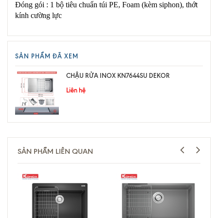
Đóng gói : 1 bộ tiêu chuẩn túi PE, Foam (kèm siphon), thớt
kính cường lực
SẢN PHẨM ĐÃ XEM
CHẬU RỬA INOX KN7644SU DEKOR
Liên hệ
SẢN PHẨM LIÊN QUAN