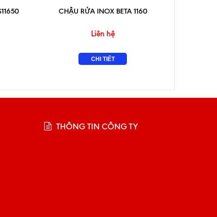
11650
CHẬU RỬA INOX BETA 1160
CHẬU R
Liên hệ
CHI TIẾT
THÔNG TIN CÔNG TY