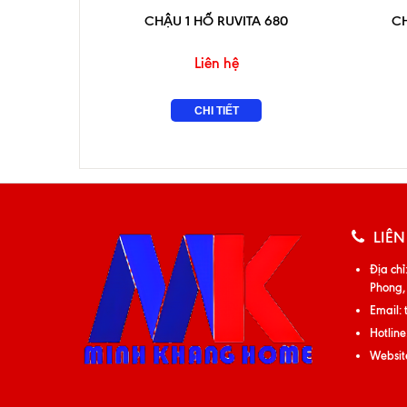
CHẬU 1 HỐ RUVITA 680
C
Liên hệ
CHI TIẾT
LIÊN
Địa chỉ
Phong,
Email:
Hotline
Websit