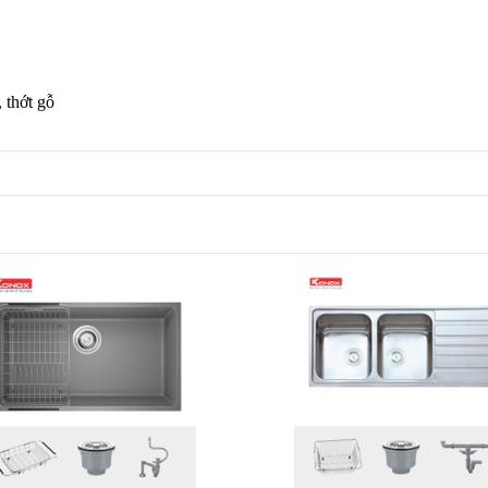
 thớt gỗ