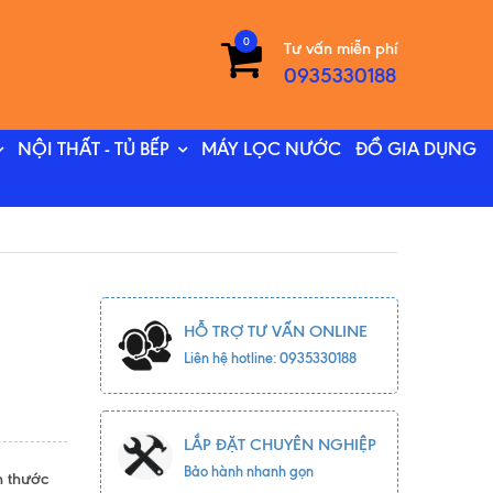
0
Tư vấn miễn phí
0935330188
NỘI THẤT - TỦ BẾP
MÁY LỌC NƯỚC
ĐỒ GIA DỤNG
HỖ TRỢ TƯ VẤN ONLINE
Liên hệ hotline: 0935330188
LẮP ĐẶT CHUYÊN NGHIỆP
Bảo hành nhanh gọn
h thước