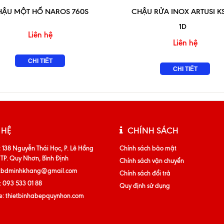
HẬU MỘT HỐ NAROS 760S
CHẬU RỬA INOX ARTUSI KS
1D
Liên hệ
Liên hệ
CHI TIẾT
CHI TIẾT
 HỆ
CHÍNH SÁCH
:
138 Nguyễn Thái Học, P. Lê Hồng
Chính sách bảo mật
 TP. Quy Nhơn, Bình Định
Chính sách vận chuyển
tbdminhkhang@gmail.com
Chính sách đổi trả
:
093 533 01 88
Quy định sử dụng
e:
thietbinhabepquynhon.com