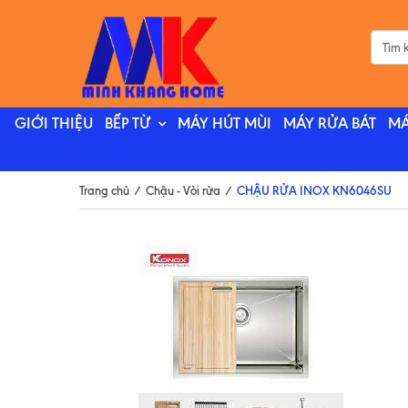
GIỚI THIỆU
BẾP TỪ
MÁY HÚT MÙI
MÁY RỬA BÁT
MÁ
Trang chủ
/
Chậu - Vòi rửa
/
CHẬU RỬA INOX KN6046SU