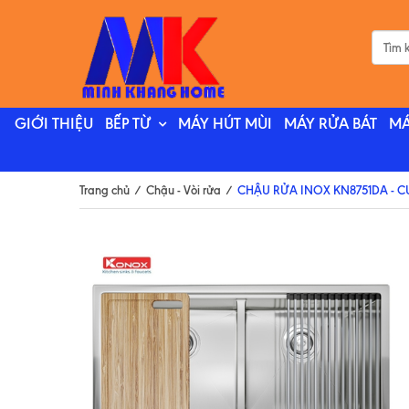
GIỚI THIỆU
BẾP TỪ
MÁY HÚT MÙI
MÁY RỬA BÁT
MÁ
Trang chủ
/
Chậu - Vòi rửa
/
CHẬU RỬA INOX KN8751DA - C