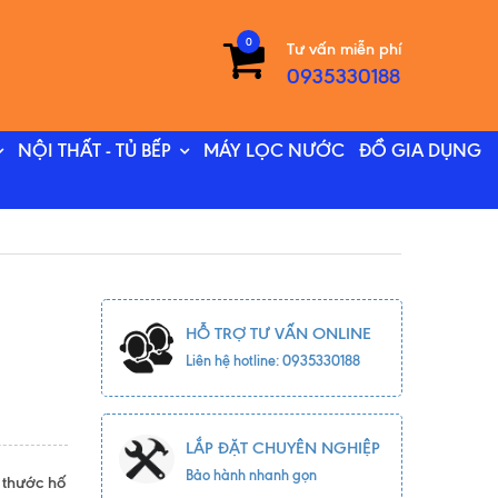
0
Tư vấn miễn phí
0935330188
NỘI THẤT - TỦ BẾP
MÁY LỌC NƯỚC
ĐỒ GIA DỤNG
HỖ TRỢ TƯ VẤN ONLINE
Liên hệ hotline: 0935330188
LẮP ĐẶT CHUYÊN NGHIỆP
Bảo hành nhanh gọn
h thước hố