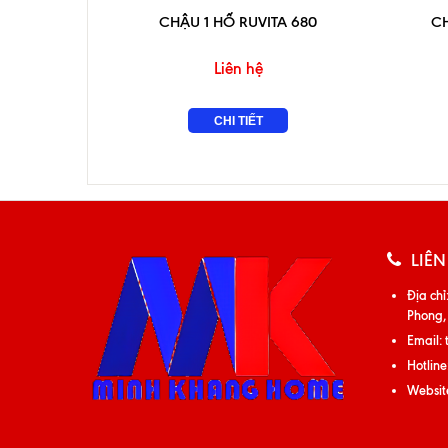
CHẬU 1 HỐ RUVITA 680
C
Liên hệ
CHI TIẾT
LIÊN
Địa chỉ
Phong,
Email:
Hotline
Websit