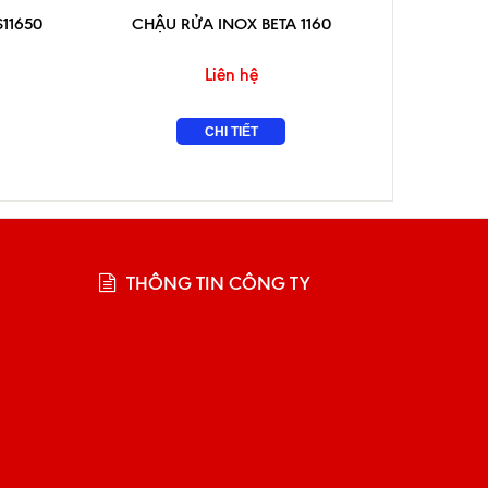
11650
CHẬU RỬA INOX BETA 1160
CHẬU R
Liên hệ
CHI TIẾT
THÔNG TIN CÔNG TY