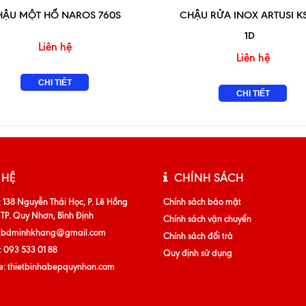
HẬU MỘT HỐ NAROS 760S
CHẬU RỬA INOX ARTUSI KS
1D
Liên hệ
Liên hệ
CHI TIẾT
CHI TIẾT
 HỆ
CHÍNH SÁCH
:
138 Nguyễn Thái Học, P. Lê Hồng
Chính sách bảo mật
 TP. Quy Nhơn, Bình Định
Chính sách vận chuyển
tbdminhkhang@gmail.com
Chính sách đổi trả
:
093 533 01 88
Quy định sử dụng
e:
thietbinhabepquynhon.com