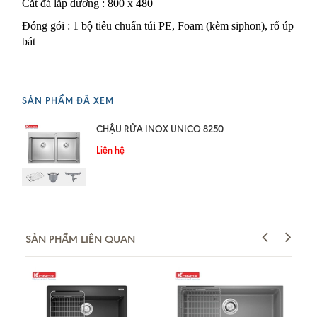
Cắt đá lắp dương : 800 x 480
Đóng gói : 1 bộ tiêu chuẩn túi PE, Foam (kèm siphon), rổ úp
bát
SẢN PHẨM ĐÃ XEM
CHẬU RỬA INOX UNICO 8250
Liên hệ
SẢN PHẨM LIÊN QUAN