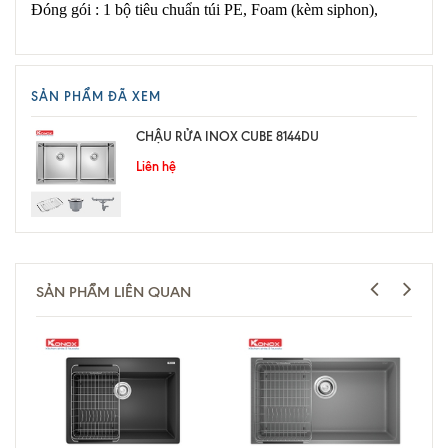
Đóng gói : 1 bộ tiêu chuẩn túi PE, Foam (kèm siphon),
SẢN PHẨM ĐÃ XEM
CHẬU RỬA INOX CUBE 8144DU
Liên hệ
SẢN PHẨM LIÊN QUAN