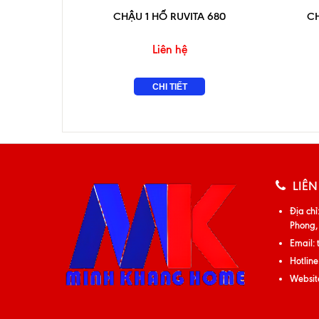
CHẬU 1 HỐ RUVITA 680
C
Liên hệ
CHI TIẾT
LIÊN
Địa chỉ
Phong,
Email:
Hotline
Websit