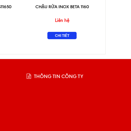
11650
CHẬU RỬA INOX BETA 1160
CHẬU R
Liên hệ
CHI TIẾT
THÔNG TIN CÔNG TY