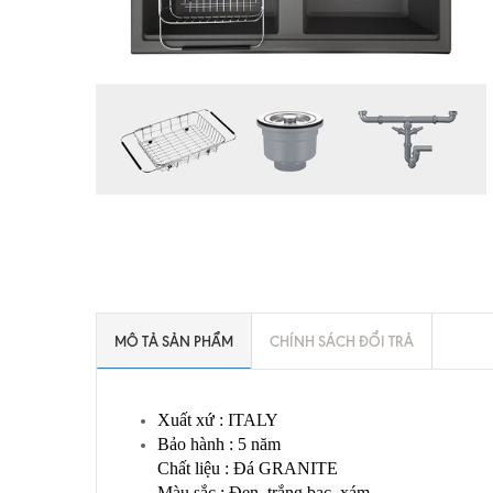
MÔ TẢ SẢN PHẨM
CHÍNH SÁCH ĐỔI TRẢ
Xuất xứ : ITALY
Bảo hành : 5 năm
Chất liệu : Đá GRANITE
Màu sắc : Đen, trắng bạc, xám