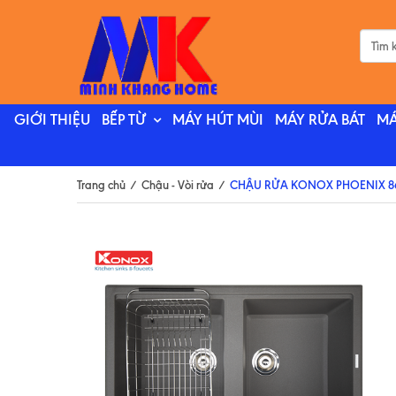
GIỚI THIỆU
BẾP TỪ
MÁY HÚT MÙI
MÁY RỬA BÁT
MÁ
Trang chủ
/
Chậu - Vòi rửa
/
CHẬU RỬA KONOX PHOENIX 8