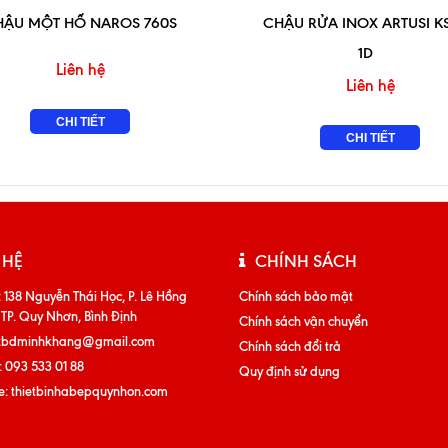
HẬU MỘT HỐ NAROS 760S
CHẬU RỬA INOX ARTUSI KS
1D
Liên hệ
Liên hệ
CHI TIẾT
CHI TIẾT
 HỆ
CHÍNH SÁCH
:
138 Nguyễn Thái Học, P. Lê Hồng
Chính sách bảo mật
 TP. Quy Nhơn, Bình Định
Chính sách vận chuyển
tbdminhkhang@gmail.com
Chính sách đổi trả
:
093 533 01 88
Quy định sử dụng
e:
thietbinhabepquynhon.com