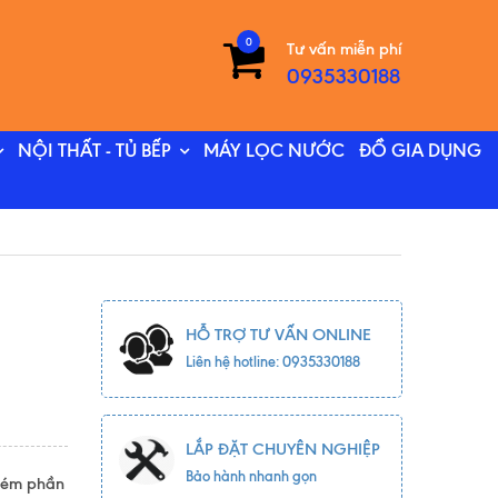
0
Tư vấn miễn phí
0935330188
NỘI THẤT - TỦ BẾP
MÁY LỌC NƯỚC
ĐỒ GIA DỤNG
HỖ TRỢ TƯ VẤN ONLINE
Liên hệ hotline: 0935330188
LẮP ĐẶT CHUYÊN NGHIỆP
Bảo hành nhanh gọn
 kém phần