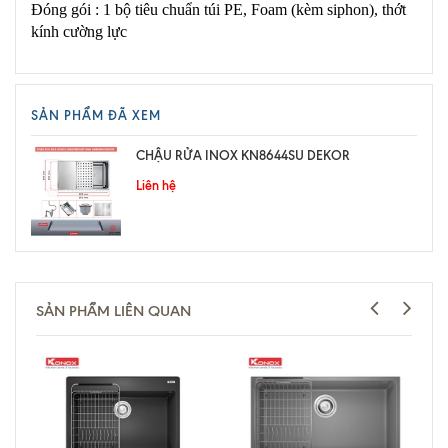
Đóng gói : 1 bộ tiêu chuẩn túi PE, Foam (kèm siphon), thớt
kính cường lực
SẢN PHẨM ĐÃ XEM
CHẬU RỬA INOX KN8644SU DEKOR
Liên hệ
SẢN PHẨM LIÊN QUAN