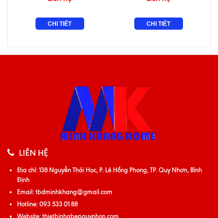
CHI TIẾT
CHI TIẾT
LIÊN HỆ
Địa chỉ:
138 Nguyễn Thái Học, P. Lê Hồng Phong, TP. Quy Nhơn, Bình
Định
Email:
tbdminhkhang@gmail.com
Hotline:
093 533 01 88
Website:
thietbinhabepquynhon.com