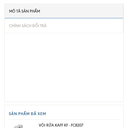
MÔ TẢ SẢN PHẨM
CHÍNH SÁCH ĐỔI TRẢ
SẢN PHẨM ĐÃ XEM
VÒI RỬA KAFF KF - FC8207