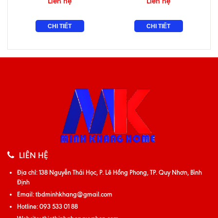
Liên hệ
Liên hệ
CHI TIẾT
CHI TIẾT
LIÊN HỆ
Địa chỉ:
138 Nguyễn Thái Học, P. Lê Hồng Phong, TP. Quy Nhơn, Bình
Định
Email:
tbdminhkhang@gmail.com
Hotline:
093 533 01 88