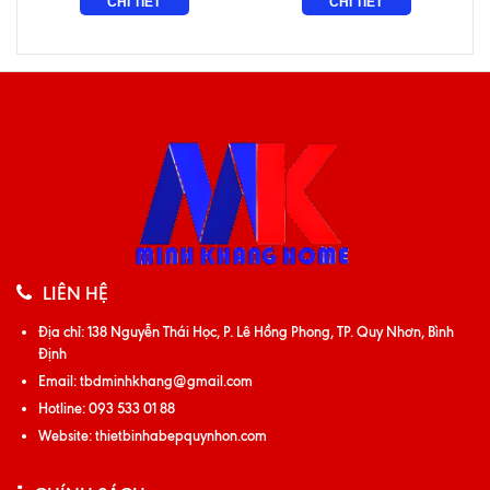
CHI TIẾT
CHI TIẾT
LIÊN HỆ
Địa chỉ:
138 Nguyễn Thái Học, P. Lê Hồng Phong, TP. Quy Nhơn, Bình
Định
Email:
tbdminhkhang@gmail.com
Hotline:
093 533 01 88
Website:
thietbinhabepquynhon.com