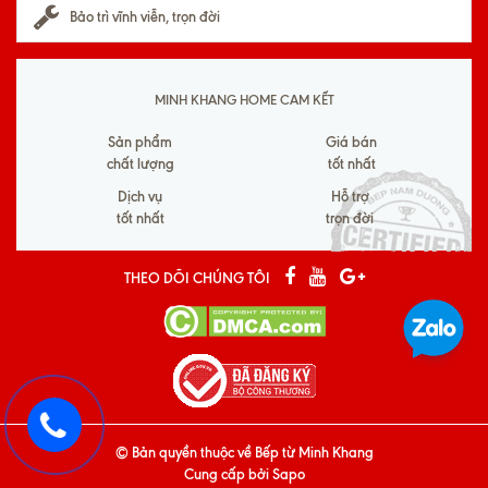
Bảo trì vĩnh viễn, trọn đời
MINH KHANG HOME CAM KẾT
Sản phẩm
Giá bán
chất lượng
tốt nhất
Dịch vụ
Hỗ trợ
tốt nhất
trọn đời
THEO DÕI CHÚNG TÔI
© Bản quyền thuộc về
Bếp từ Minh Khang
Cung cấp bởi
Sapo