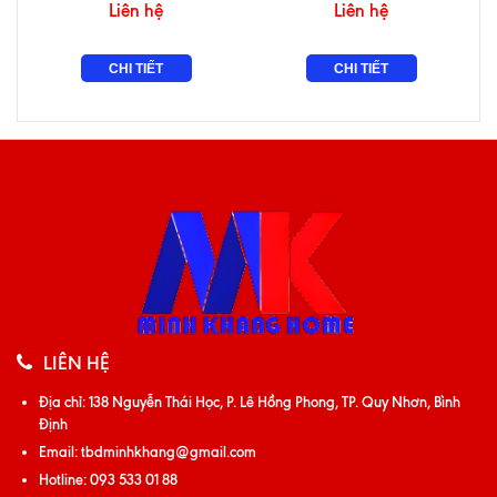
Liên hệ
Liên hệ
CHI TIẾT
CHI TIẾT
LIÊN HỆ
Địa chỉ:
138 Nguyễn Thái Học, P. Lê Hồng Phong, TP. Quy Nhơn, Bình
Định
Email:
tbdminhkhang@gmail.com
Hotline:
093 533 01 88