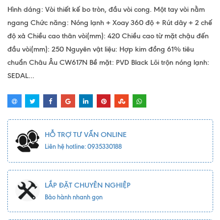
Hình dáng: Vòi thiết kế bo tròn, đầu vòi cong. Một tay vòi nằm
ngang Chức năng: Nóng lạnh + Xoay 360 độ + Rút dây + 2 chế
độ xả Chiều cao thân vòi(mm): 420 Chiều cao từ mặt chậu đến
đầu vòi(mm): 250 Nguyên vật liệu: Hợp kim đồng 61% tiêu
chuẩn Châu Âu CW617N Bề mặt: PVD Black Lõi trộn nóng lạnh:
SEDAL...
HỖ TRỢ TƯ VẤN ONLINE
Liên hệ hotline: 0935330188
LẮP ĐẶT CHUYÊN NGHIỆP
Bảo hành nhanh gọn