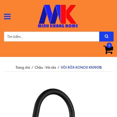
0
Trang chủ
/
Chậu - Vòi rửa
/
VÒI RỬA KONOX KN1901B