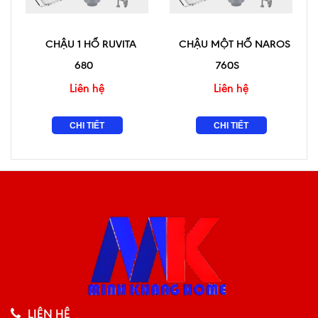
CHẬU 1 HỐ RUVITA
CHẬU MỘT HỐ NAROS
680
760S
Liên hệ
Liên hệ
CHI TIẾT
CHI TIẾT
LIÊN HỆ