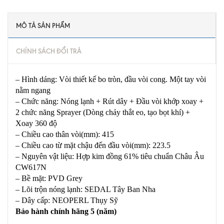
MÔ TẢ SẢN PHẨM
CHÍNH SÁCH ĐỔI TRẢ
– Hình dáng: Vòi thiết kế bo tròn, đầu vòi cong. Một tay vòi
nằm ngang
– Chức năng: Nóng lạnh + Rút dây + Đầu vòi khớp xoay +
2 chức năng Sprayer (Dòng chảy thắt eo, tạo bọt khí) +
Xoay 360 độ
– Chiều cao thân vòi(mm): 415
– Chiều cao từ mặt chậu đến đầu vòi(mm): 223.5
– Nguyên vật liệu: Hợp kim đồng 61% tiêu chuẩn Châu Âu
CW617N
– Bề mặt: PVD Grey
– Lõi trộn nóng lạnh: SEDAL Tây Ban Nha
– Dây cấp: NEOPERL Thụy Sỹ
Bảo hành chính hãng 5 (năm)